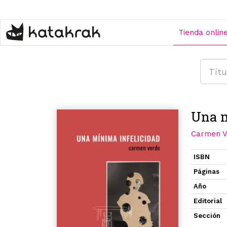
Pasar
al
contenido
Tienda onlin
principal
Una m
Carmen V
ISBN
Páginas
Año
Editorial
Sección