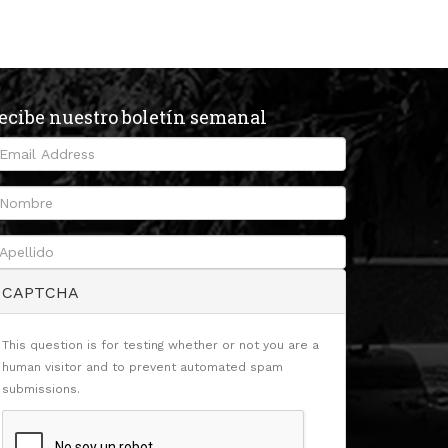
ecibe nuestro boletín semanal
CAPTCHA
This question is for testing whether or not you are a
human visitor and to prevent automated spam
submissions.