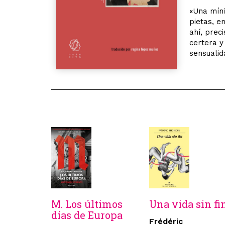
«Una míni
pietas, e
ahí, prec
certera y
sensualid
M. Los últimos
Una vida sin fi
días de Europa
Frédéric