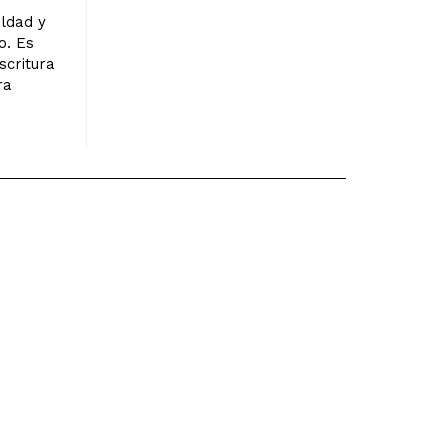
eldad y
o. Es
scritura
ra