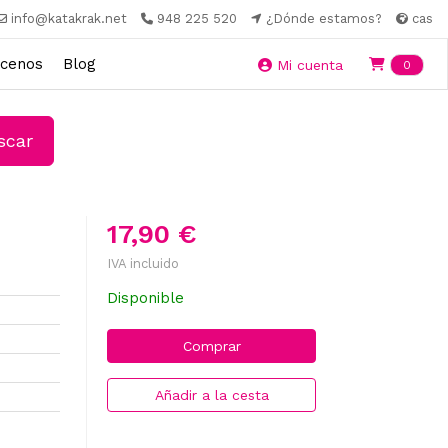
info@katakrak.net
948 225 520
¿Dónde estamos?
cas
cenos
Blog
Ite
Mi cuenta
0
car
17,90 €
IVA incluido
Disponible
Comprar
Añadir a la cesta