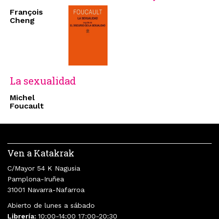
François
Cheng
La sexualidad
Michel
Foucault
Ven a Katakrak
C/Mayor 54 K Nagusia
Pamplona-Iruñea
31001 Navarra-Nafarroa
Abierto de lunes a sábado
Librería:
10:00-14:00 17:00-20:30