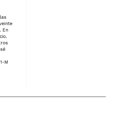
las
veinte
. En
cio.
tros
osé
y
11-M