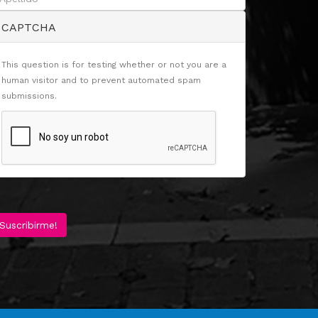
CAPTCHA
This question is for testing whether or not you are a
human visitor and to prevent automated spam
submissions.
Suscribirme!