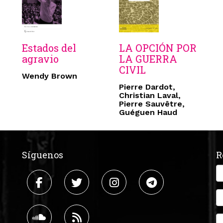
Estados del
LA OPCIÓN POR
agravio
LA GUERRA
CIVIL
Wendy Brown
Pierre Dardot,
Christian Laval,
Pierre Sauvêtre,
Guéguen Haud
Síguenos
R