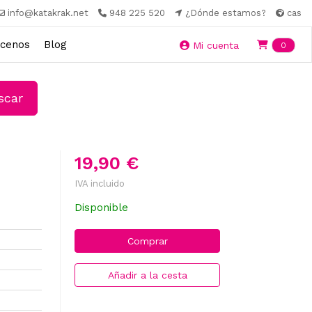
info@katakrak.net
948 225 520
¿Dónde estamos?
cas
cenos
Blog
Ite
Mi cuenta
0
car
19,90 €
IVA incluido
Disponible
Comprar
Añadir a la cesta