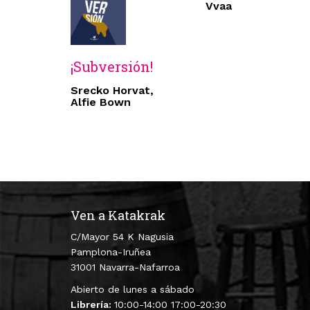
Vvaa
¡Subversión!
Srecko Horvat,
Alfie Bown
Ven a Katakrak
C/Mayor 54 K Nagusia
Pamplona-Iruñea
31001 Navarra-Nafarroa
Abierto de lunes a sábado
Librería:
10:00-14:00 17:00-20:30