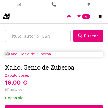
Pasar
al
contenido
Items en t
0
principal
Buscar
Xaho. Genio de Zuberoa
Zabalo Joseph
16,00 €
IVA incluido
Disponible