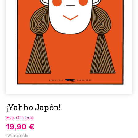
¡Yahho Japón!
Eva Offredo
19,90 €
IVA incluido