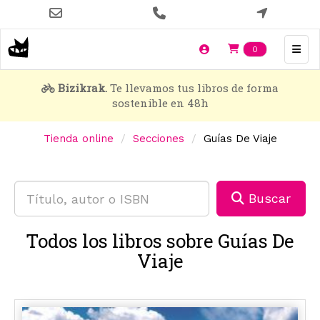
Pasar
al
contenido
Items en t
0
principal
Bizikrak.
Te llevamos tus libros de forma
sostenible en 48h
Tienda online
Secciones
Guías De Viaje
Buscar
Todos los libros sobre Guías De
Viaje