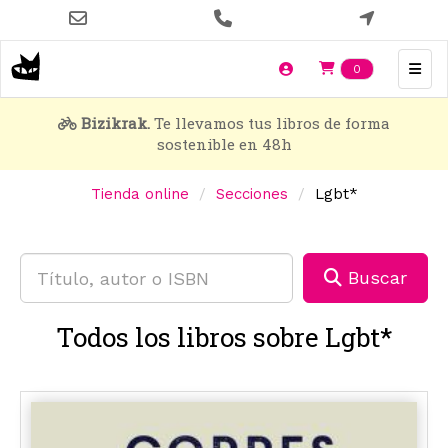
Pasar
al
contenido
Items en t
0
principal
Bizikrak.
Te llevamos tus libros de forma
sostenible en 48h
Tienda online
Secciones
Lgbt*
Buscar
Todos los libros sobre Lgbt*