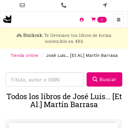
Pasar
al
contenido
Items en t
0
principal
Bizikrak.
Te llevamos tus libros de forma
sostenible en 48h
Tienda online
José Luis... [Et Al.] Martín Barrasa
Buscar
Todos los libros de José Luis... [Et
Al.] Martín Barrasa