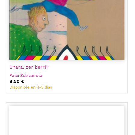
Enara, zer berri?
Patxi Zubizarreta
8,50 €
Disponible en 4-5 días