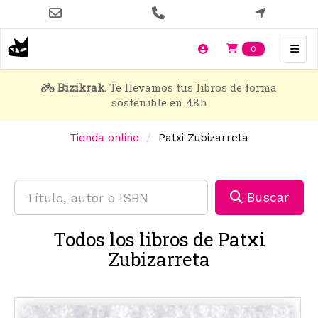
Pasar
al
contenido
Items en t
0
principal
Bizikrak.
Te llevamos tus libros de forma
sostenible en 48h
Tienda online
Patxi Zubizarreta
Buscar
Todos los libros de Patxi
Zubizarreta