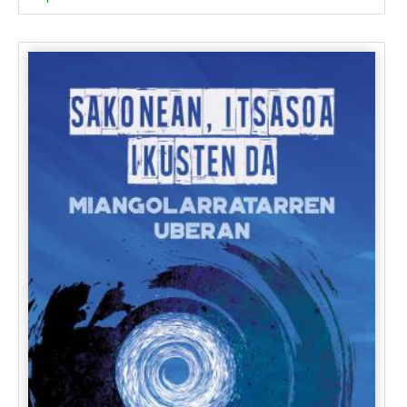
Belen Gopegui
Harkaitz Cano
Patxi Zubizarreta
Alberdi Estibarit