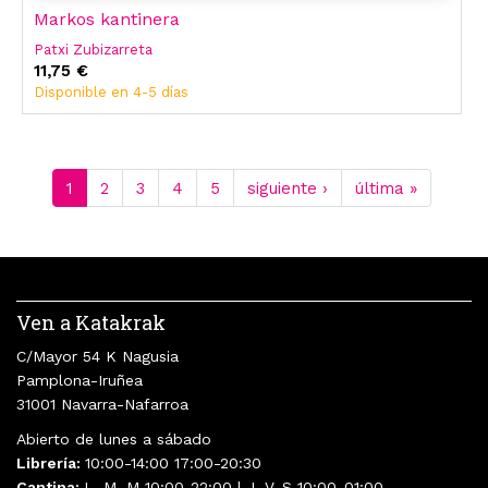
Markos kantinera
Patxi Zubizarreta
11,75 €
Disponible en 4-5 días
1
2
3
4
5
siguiente ›
última »
Ven a Katakrak
C/Mayor 54 K Nagusia
Pamplona-Iruñea
31001 Navarra-Nafarroa
Abierto de lunes a sábado
Librería:
10:00-14:00 17:00-20:30
Cantina:
L, M, M 10:00-22:00 | J, V, S 10:00-01:00