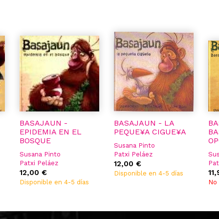
BASAJAUN -
BASAJAUN - LA
BA
EPIDEMIA EN EL
PEQUE¥A CIGUE¥A
BA
BOSQUE
OP
Susana Pinto
Susana Pinto
Patxi Peláez
Sus
Patxi Peláez
Julen Ribas
12,00 €
Pat
Julen Ribas
12,00 €
Ric
11
Disponible en 4-5 días
Go
Disponible en 4-5 días
No 
Pat