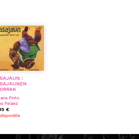
SAJAUN :
SAJAUNEN
ORRAK
ana Pinto
xi Peláez
ardodir. Ramón
,95 €
nzález
disponible
xiil. Peláez