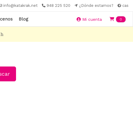
info@katakrak.net
948 225 520
¿Dónde estamos?
cas
cenos
Blog
Ite
Mi cuenta
0
8h
car