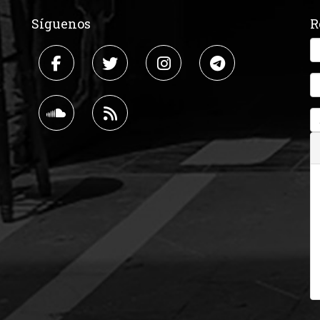
Síguenos
R