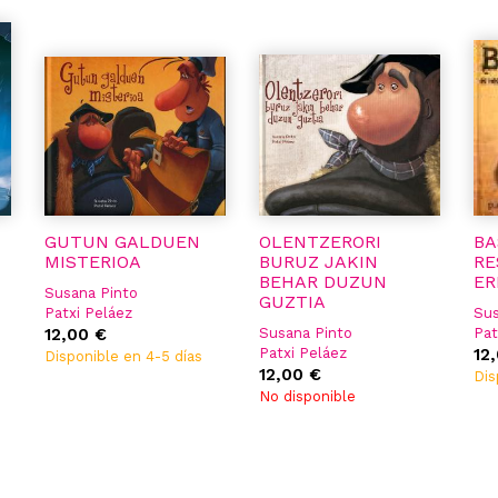
GUTUN GALDUEN
OLENTZERORI
BA
MISTERIOA
BURUZ JAKIN
RE
BEHAR DUZUN
ER
Susana Pinto
GUZTIA
Patxi Peláez
Sus
Ricardodir. Ramón
12,00 €
Susana Pinto
Pat
González
Patxi Peláez
Jul
12
Disponible en 4-5 días
Patxiil. Peláez
Ricardodir. Ramón
12,00 €
Dis
González
No disponible
Patxiil. Peláez