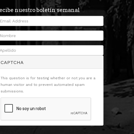
ecibe nuestro boletín semanal
CAPTCHA
This question is for testing whether or not you are a
human visitor and to prevent automated spam
submissions.