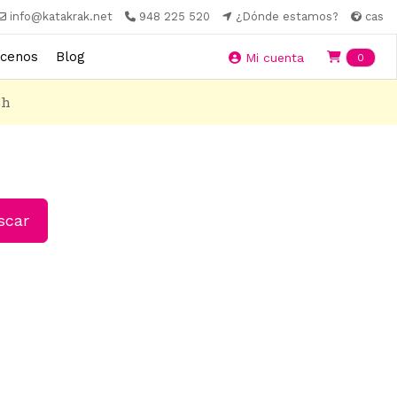
info@katakrak.net
948 225 520
¿Dónde estamos?
cas
cenos
Blog
Ite
Mi cuenta
0
8h
car