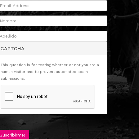
CAPTCHA
This question is for testing whether or not you are a
human visitor and to prevent automated spam
submissions.
Suscribirme!