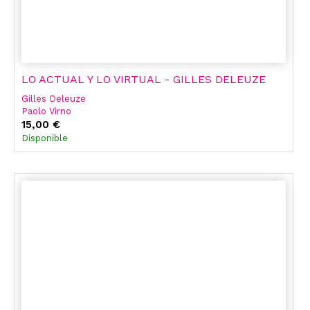
LO ACTUAL Y LO VIRTUAL - GILLES DELEUZE
Gilles Deleuze
Paolo Virno
François Dosse
15,00 €
Adrian Cangi
Disponible
Julian Ferreyra