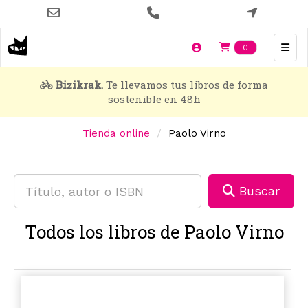
Pasar
al
contenido
Items en t
0
principal
Bizikrak.
Te llevamos tus libros de forma
sostenible en 48h
Tienda online
Paolo Virno
Buscar
Todos los libros de Paolo Virno