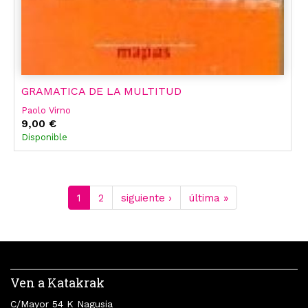
GRAMATICA DE LA MULTITUD
Paolo Virno
9,00 €
Disponible
1
2
siguiente ›
última »
Ven a Katakrak
C/Mayor 54 K Nagusia