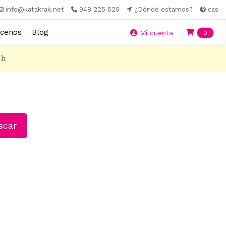
info@katakrak.net
948 225 520
¿Dónde estamos?
cas
cenos
Blog
Ite
Mi cuenta
0
8h
car