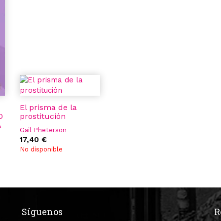
El prisma de la
O
prostitución
A
Gail Pheterson
17,40 €
No disponible
Síguenos
R