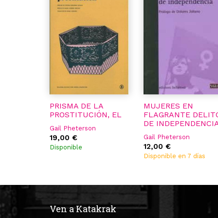
PRISMA DE LA
MUJERES EN
PROSTITUCIÓN, EL
FLAGRANTE DELIT
DE INDEPENDENCI
Gail Pheterson
19,00 €
Gail Pheterson
12,00 €
Disponible
Disponible en 7 días
Ven a Katakrak