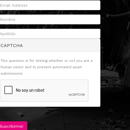
CAPTCHA
This question is for testing whether or not you are a
human visitor and to prevent automated spam
submissions.
Suscribirme!