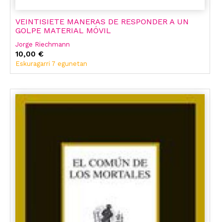
VEINTISIETE MANERAS DE RESPONDER A UN
GOLPE MATERIAL MÓVIL
Jorge Riechmann
10,00 €
Eskuragarri 7 egunetan