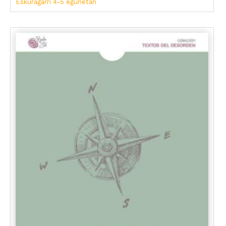
Eskuragarri 4-5 egunetan