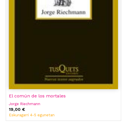
El común de los mortales
Jorge Riechmann
19,00 €
Eskuragarri 4-5 egunetan