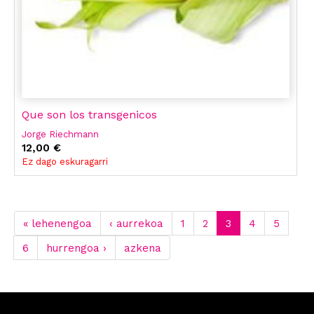
Que son los transgenicos
Jorge Riechmann
12,00 €
Ez dago eskuragarri
« lehenengoa
‹ aurrekoa
1
2
3
4
5
6
hurrengoa ›
azkena