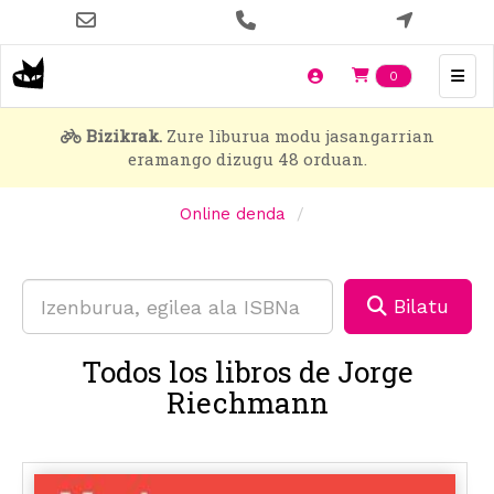
Skip
to
main
Items en t
0
content
Bizikrak.
Zure liburua modu jasangarrian
eramango dizugu 48 orduan.
Online denda
Bilatu
Todos los libros de Jorge
Riechmann