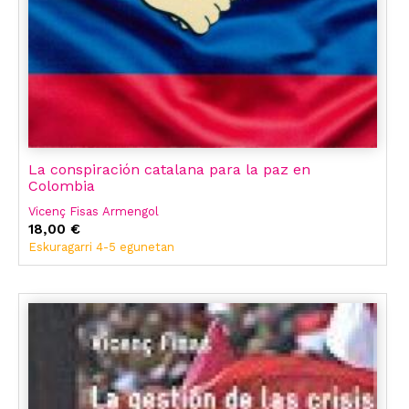
La conspiración catalana para la paz en
Colombia
Vicenç Fisas Armengol
18,00 €
Eskuragarri 4-5 egunetan