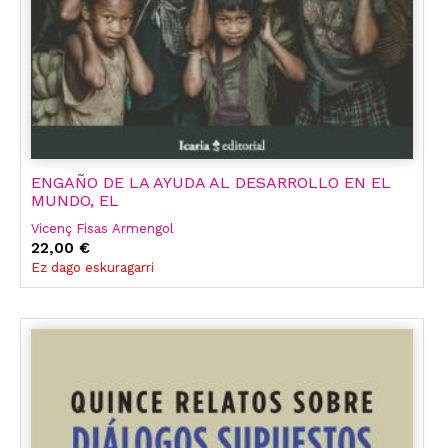
ENGAÑO DE LA AYUDA AL DESARROLLO EN EL
MUNDO, EL
Vicenç Fisas Armengol
22,00 €
Ez dago eskuragarri