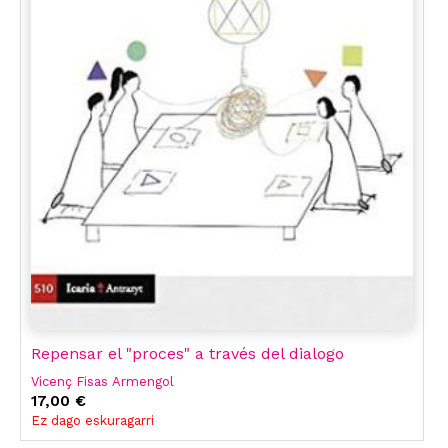
Repensar el "proces" a través del dialogo
Vicenç Fisas Armengol
17,00 €
Ez dago eskuragarri