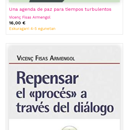
Una agenda de paz para tiempos turbulentos
Vicenç Fisas Armengol
16,00 €
Eskuragarri 4-5 egunetan