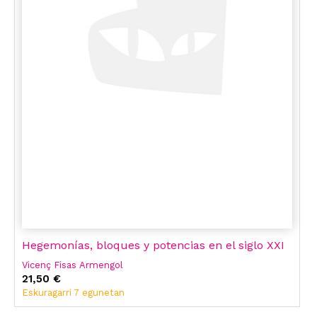
Hegemonías, bloques y potencias en el siglo XXI
Vicenç Fisas Armengol
21,50 €
Eskuragarri 7 egunetan