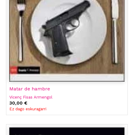
Matar de hambre
Vicenç Fisas Armengol
30,00 €
Ez dago eskuragarri