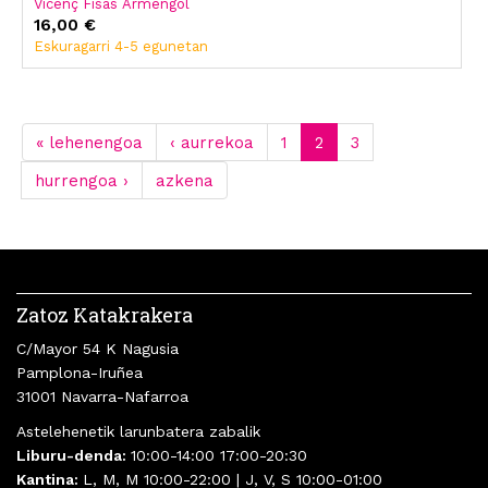
Vicenç Fisas Armengol
16,00 €
Eskuragarri 4-5 egunetan
« lehenengoa
‹ aurrekoa
1
2
3
hurrengoa ›
azkena
Zatoz Katakrakera
C/Mayor 54 K Nagusia
Pamplona-Iruñea
31001 Navarra-Nafarroa
Astelehenetik larunbatera zabalik
Liburu-denda:
10:00-14:00 17:00-20:30
Kantina:
L, M, M 10:00-22:00 | J, V, S 10:00-01:00