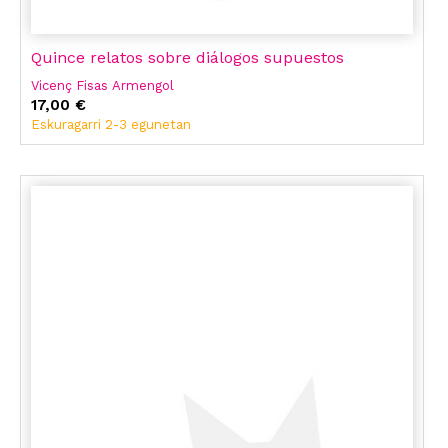
Quince relatos sobre diálogos supuestos
Vicenç Fisas Armengol
17,00 €
Eskuragarri 2-3 egunetan