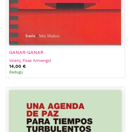
GANAR-GANAR
Vicenç Fisas Armengol
14,00 €
Badugu