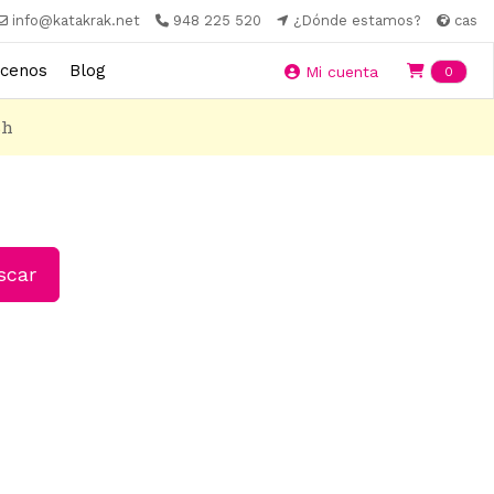
info@katakrak.net
948 225 520
¿Dónde estamos?
cas
cenos
Blog
Ite
Mi cuenta
0
8h
car