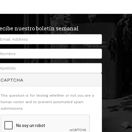
ecibe nuestro boletín semanal
CAPTCHA
This question is for testing whether or not you are a
human visitor and to prevent automated spam
submissions.