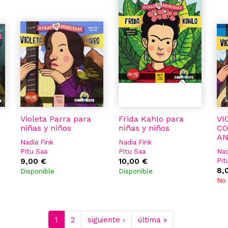
Violeta Parra para
Frida Kahlo para
VI
niñas y niños
niñas y niños
CO
AN
Nadia Fink
Nadia Fink
Pitu Saa
Pitu Saa
Nad
9,00 €
10,00 €
Pit
8,
Disponible
Disponible
No 
1
2
siguiente ›
última »