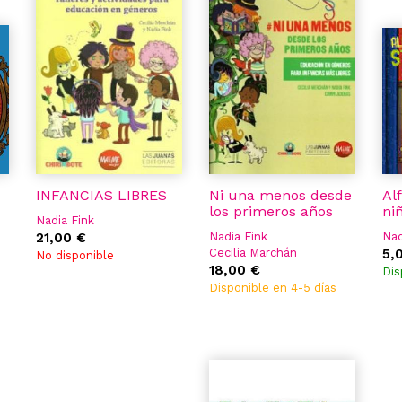
INFANCIAS LIBRES
Ni una menos desde
Al
los primeros años
ni
Nadia Fink
21,00 €
Nadia Fink
Nad
Cecilia Marchán
5,
No disponible
18,00 €
Dis
Disponible en 4-5 días