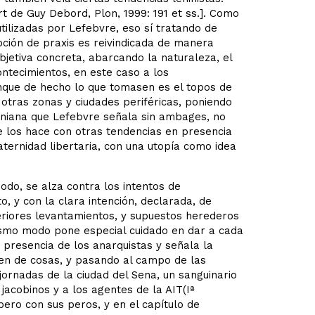
rt de Guy Debord, Plon, 1999: 191 et ss.]. Como
tilizadas por Lefebvre, eso sí tratando de
ción de praxis es reivindicada de manera
bjetiva concreta, abarcando la naturaleza, el
ontecimientos, en este caso a los
unque de hecho lo que tomasen es el topos de
 otras zonas y ciudades periféricas, poniendo
honiana que Lefebvre señala sin ambages, no
 los hace con otras tendencias en presencia
raternidad libertaria, con una utopía como idea
do, se alza contra los intentos de
, y con la clara intención, declarada, de
eriores levantamientos, y supuestos herederos
mismo modo pone especial cuidado en dar a cada
a presencia de los anarquistas y señala la
den de cosas, y pasando al campo de las
jornadas de la ciudad del Sena, un sanguinario
acobinos y a los agentes de la AIT(Iª
pero con sus peros, y en el capítulo de