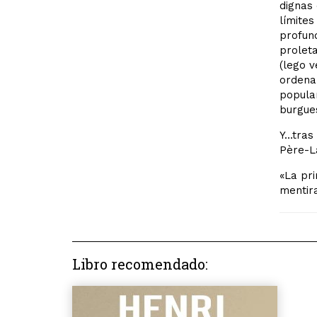
dignas 
límites
profund
proleta
(lego v
ordenan
popular
burgue
Y…tras 
Père-La
«La pri
mentira
Libro recomendado: