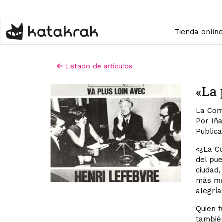
Pasar
al
contenido
Tienda onlin
principal
Listado de artículos
«La
La Com
Por Iña
Publica
«¿La Co
del pue
ciudad,
más mul
alegría
Quien f
también