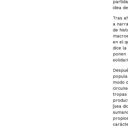
partida
idea de
Tras ah
a narr
de hist
macroe
en el q
dice la
ponen 
solidar
Después
popular
modo d
circuns
tropas 
product
[sea di
sumando
propios
carácte