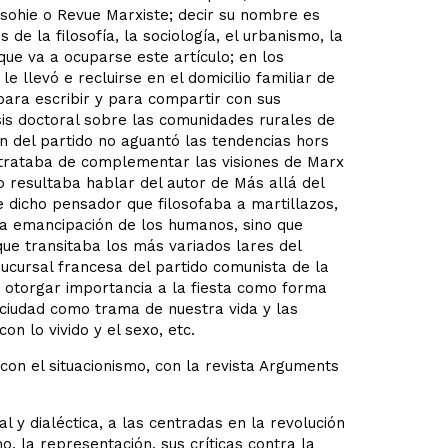
osohie o Revue Marxiste; decir su nombre es
de la filosofía, la sociología, el urbanismo, la
 que va a ocuparse este artículo; en los
 llevó e recluirse en el domicilio familiar de
para escribir y para compartir con sus
is doctoral sobre las comunidades rurales de
ón del partido no aguantó las tendencias hors
 trataba de complementar las visiones de Marx
 resultaba hablar del autor de Más allá del
e dicho pensador que filosofaba a martillazos,
la emancipación de los humanos, sino que
que transitaba los más variados lares del
cursal francesa del partido comunista de la
n otorgar importancia a la fiesta como forma
 ciudad como trama de nuestra vida y las
on lo vivido y el sexo, etc.
con el situacionismo, con la revista Arguments
 y dialéctica, a las centradas en la revolución
mo, la representación, sus críticas contra la