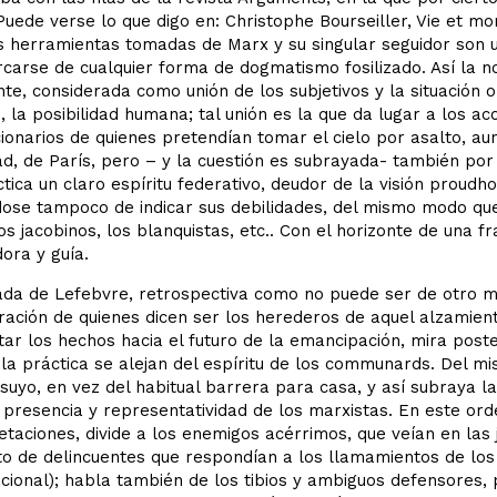
Puede verse lo que digo en: Christophe Bourseiller, Vie et mo
s herramientas tomadas de Marx y su singular seguidor son u
arse de cualquier forma de dogmatismo fosilizado. Así la no
te, considerada como unión de los subjetivos y la situación o
 la posibilidad humana; tal unión es la que da lugar a los ac
ionarios de quienes pretendían tomar el cielo por asalto, a
ad, de París, pero – y la cuestión es subrayada- también por
tica un claro espíritu federativo, deudor de la visión proud
dose tampoco de indicar sus debilidades, del mismo modo que
s jacobinos, los blanquistas, etc.. Con el horizonte de una f
ora y guía.
ada de Lefebvre, retrospectiva como no puede ser de otro mo
ación de quienes dicen ser los herederos de aquel alzamiento
ar los hechos hacia el futuro de la emancipación, mira post
la práctica se alejan del espíritu de los communards. Del 
 suyo, en vez del habitual barrera para casa, y así subraya l
presencia y representatividad de los marxistas. En este or
etaciones, divide a los enemigos acérrimos, que veían en las 
o de delincuentes que respondían a los llamamientos de los j
cional); habla también de los tibios y ambiguos defensores, 