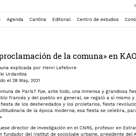
e
Agenda
Cantina
Editorial
Centro de estudios
Conó
 proclamación de la comuna» en KA
una explicada por Henri Lefebvre
ki Urdanibia
do el 28 May, 2021
muna de París? Fue, ante todo, una inmensa y grandiosa fies
blo francés y del pueblo en general, se regaló a sí mismo y
 fiesta de los desheredados y los proletarios, fiesta revolucion
titudinaria de la época moderna; esa fiesta se celebra, pa
»
uese director de investigación en el CNRS, profesor en Estrasb
 fundador del Institut de sociologie urbaine, presidente del 