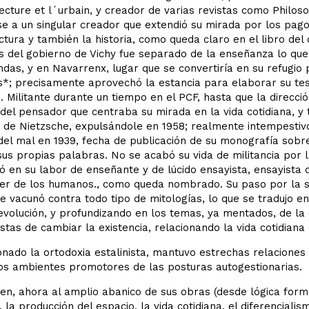
ecture et l´urbain, y creador de varias revistas como Philos
se a un singular creador que extendió su mirada por los pagos 
ctura y también la historia, como queda claro en el libro del
 del gobierno de Vichy fue separado de la enseñanza lo que le
das, y en Navarrenx, lugar que se convertiría en su refugio 
s*; precisamente aprovechó la estancia para elaborar su tes
. Militante durante un tiempo en el PCF, hasta que la direcci
del pensador que centraba su mirada en la vida cotidiana, y
 de Nietzsche, expulsándole en 1958; realmente intempestivo
del mal en 1939, fecha de publicación de su monografía sobr
us propias palabras. No se acabó su vida de militancia por 
ó en su labor de enseñante y de lúcido ensayista, ensayista 
er de los humanos., como queda nombrado. Su paso por la su
e vacunó contra todo tipo de mitologías, lo que se tradujo e
evolución, y profundizando en los temas, ya mentados, de la
tas de cambiar la existencia, relacionando la vida cotidiana c
ado la ortodoxia estalinista, mantuvo estrechas relaciones 
los ambientes promotores de las posturas autogestionarias.
en, ahora al amplio abanico de sus obras (desde lógica formal
 la producción del espacio, la vida cotidiana, el diferencialis