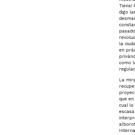
Tiens! 
digo la
desmarc
constan
pasado,
revoluc
la ciud
en prác
priván
como lo
regulad
La mir
recuper
proyect
que en 
cual lo
escasa 
interpr
alborot
Interna