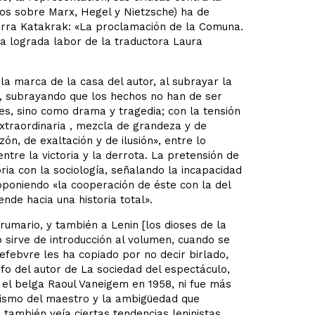
jos sobre Marx, Hegel y Nietzsche) ha de
darra Katakrak: «La proclamación de la Comuna.
la lograda labor de la traductora Laura
 la marca de la casa del autor, al subrayar la
da, subrayando que los hechos no han de ser
s, sino como drama y tragedia; con la tensión
extraordinaria , mezcla de grandeza y de
zón, de exaltación y de ilusión», entre lo
ntre la victoria y la derrota. La pretensión de
oria con la sociología, señalando la incapacidad
roponiendo «la cooperación de éste con la del
ende hacia una historia total».
Brumario, y también a Lenin [los dioses de la
 sirve de introducción al volumen, cuando se
efebvre les ha copiado por no decir birlado,
o del autor de La sociedad del espectáculo,
 el belga Raoul Vaneigem en 1958, ni fue más
inismo del maestro y la ambigüedad que
 también veía ciertas tendencias leninistas.