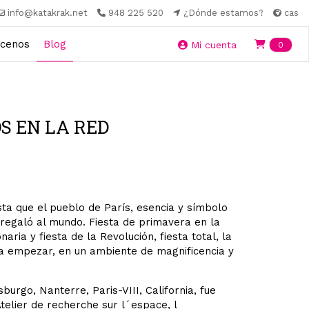
info@katakrak.net
948 225 520
¿Dónde estamos?
cas
cenos
Blog
Ite
Mi cuenta
0
OS EN LA RED
ta que el pueblo de París, esencia y símbolo
 regaló al mundo. Fiesta de primavera en la
aria y fiesta de la Revolución, fiesta total, la
ra empezar, en un ambiente de magnificencia y
urgo, Nanterre, Paris-VIII, California, fue
Atelier de recherche sur l´espace, l