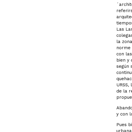
´archit
referir
arquite
tiempos
Las Lan
colega
la zona
norme 
con las
bien y 
según s
continu
quehac
URSS, l
de la r
propues
Abandon
y con 
Pues bi
urbana,