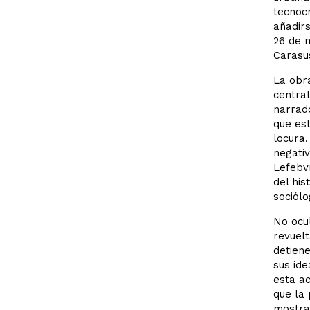
tecnocr
añadirs
26 de m
Carasu
La obra
central
narrad
que est
locura.
negativ
Lefebvr
del his
sociólo
No ocul
revuelt
detiene
sus ide
esta ac
que la 
mostrab