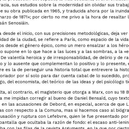
acia, sus estudios sobre la modernidad sin olvidar sus traba
e su obra publicada en 1965, y traducida ahora por la iruin
arzo de 1871»; por cierto no me privo a la hora de resaltar 
sán Senosiáin.
 desde el inicio, con sus precisiones metodológicas, deja ver
idad de la ciudad, se refiere a París, como espacio de la vi
os desde el género épico, como un mero ensalzar a los héroe
o supone en lo que hace a las luces y a las sombras, a la «
 De valentía heroica y de irresponsabilidad, de delirio y de ra
o y lo ausente que complementan lo positivo y lo presente, e
e es la de perseguir una historia total que entrevere la hist
toriador por sí solo para dar cuenta cabal de lo sucedido, p
go, del economista, del teórico de las ideas y del psicólogo ti
ta, al contrario, el magisterio que otorga a Marx, con su 18 
a me impidan corregir al bueno de Daniel Bensaïd, cuyo texto
 en las acusaciones de Debord, en especial, acerca de que L
as con respecto a la Comuna, mas si hacemos caso al biógraf
usación y ruptura con Lefebvre, quien le fue presentado por
pantalla que ocultaba la razón de fondo: el escaso anti-len
a con las filas de la revista Arguments, en la que por cierto