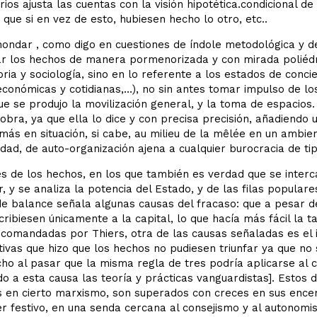
rios ajusta las cuentas con la visión hipotética.condicional de 
 que si en vez de esto, hubiesen hecho lo otro, etc..
ondar , como digo en cuestiones de índole metodológica y d
ar los hechos de manera pormenorizada y con mirada poliédr
oria y sociología, sino en lo referente a los estados de conci
conómicas y cotidianas,…), no sin antes tomar impulso de lo
ue se produjo la movilización general, y la toma de espacios
 obra, ya que ella lo dice y con precisa precisión, añadiendo
más en situación, si cabe, au milieu de la mêlée en un ambi
idad, de auto-organización ajena a cualquier burocracia de tipo
 de los hechos, en los que también es verdad que se interca
, y se analiza la potencia del Estado, y de las filas populare
e balance señala algunas causas del fracaso: que a pesar de
cribiesen únicamente a la capital, lo que hacía más fácil la t
comandadas por Thiers, otra de las causas señaladas es el i
ivas que hizo que los hechos no pudiesen triunfar ya que no 
cho al pasar que la misma regla de tres podría aplicarse al c
 a esta causa las teoría y prácticas vanguardistas]. Estos 
 en cierto marxismo, son superados con creces en sus encen
r festivo, en una senda cercana al consejismo y al autonomi