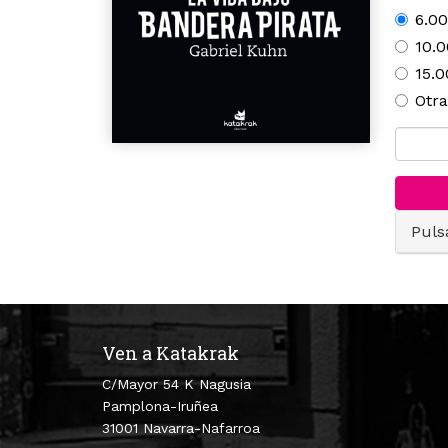
6.00
10.0
15.0
Otra
Puls
Ven a Katakrak
C/Mayor 54 K Nagusia
Pamplona-Iruñea
31001 Navarra-Nafarroa