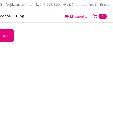
info@katakrak.net
948 225 520
¿Dónde estamos?
cas
cenos
Blog
Ite
Mi cuenta
0
car
.