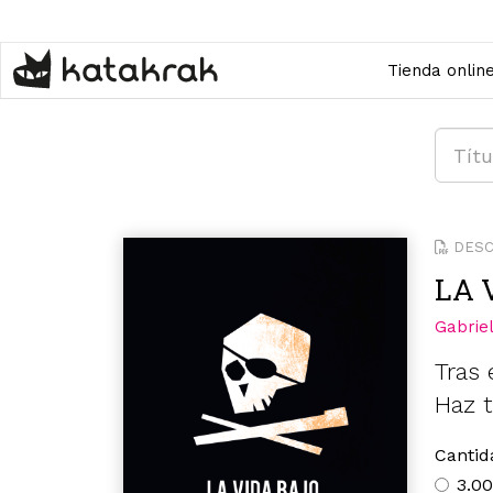
Pasar
al
contenido
Tienda onlin
principal
DESC
LA 
Gabrie
Tras 
Haz t
Canti
3.00