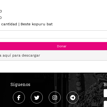
0
0
 cantidad | Beste kopuru bat
Donar
a aquí para descargar
Síguenos
R