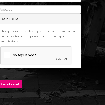
CAPTCHA
This question is for testing whether or not you are a
human visitor and to prevent automated spam
submissions.
Suscribirme!