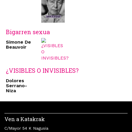
Bigarren sexua
Simone De
Beauvoir
¿VISIBLES O INVISIBLES?
Dolores
Serrano-
Niza
Ven a Katakrak
C/Mayor 54 K Nagusia