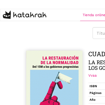
Pasar
al
contenido
Tienda onlin
principal
CUAD
LA RE
LOS G
Vvaa
ISBN
Páginas
Año