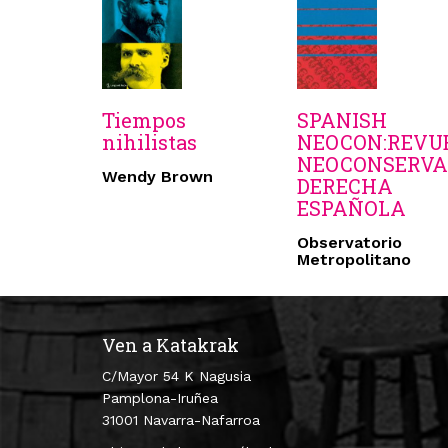
Tiempos
SPANISH
nihilistas
NEOCON:REVU
NEOCONSERV
Wendy Brown
DERECHA
ESPAÑOLA
Observatorio
Metropolitano
Ven a Katakrak
C/Mayor 54 K Nagusia
Pamplona-Iruñea
31001 Navarra-Nafarroa