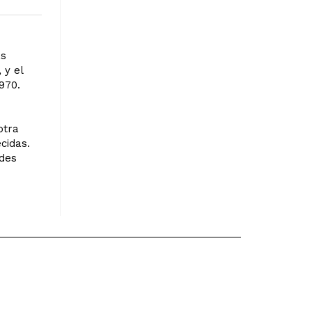
as
 y el
970.
otra
cidas.
ndes