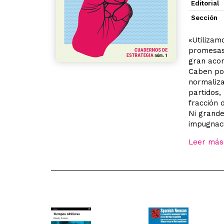
Editorial
Sección
«Utilizam
promesas 
gran acon
Caben poc
normaliza
partidos,
fracción 
Ni grande
impugnaci
Leer más