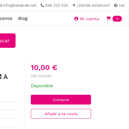
info@katakrak.net
948 225 520
¿Dónde estamos?
cas
cenos
Blog
Ite
Mi cuenta
0
car
10,00 €
M A
IVA incluido
Disponible
Comprar
Añadir a la cesta