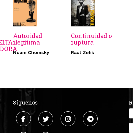
Autoridad
Continuidad o
ELTA
ilegítima
ruptura
ADORA
Noam Chomsky
Raul Zelik
Síguenos
R