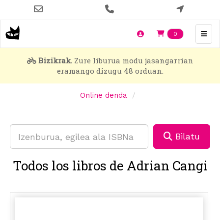
Skip
to
main
Items en t
0
content
Bizikrak.
Zure liburua modu jasangarrian
eramango dizugu 48 orduan.
Online denda
Bilatu
Todos los libros de Adrian Cangi