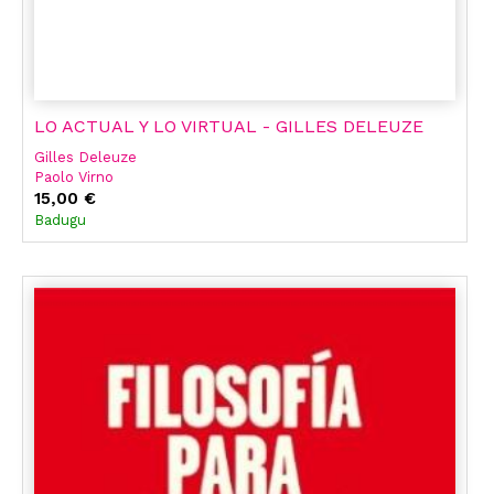
LO ACTUAL Y LO VIRTUAL - GILLES DELEUZE
Gilles Deleuze
Paolo Virno
François Dosse
15,00 €
Adrian Cangi
Badugu
Julian Ferreyra