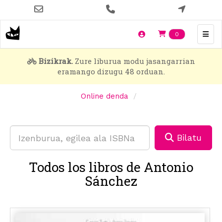
Skip
to
main
Items en t
0
content
Bizikrak.
Zure liburua modu jasangarrian
eramango dizugu 48 orduan.
Online denda
Bilatu
Todos los libros de Antonio
Sánchez