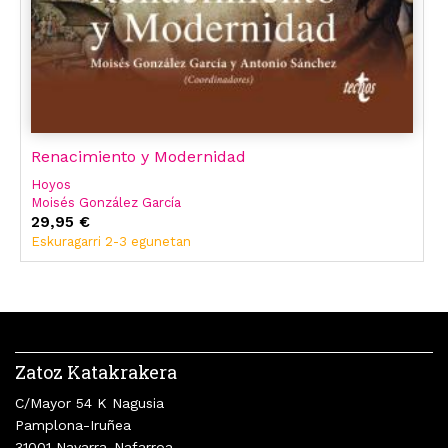
Renacimiento y Modernidad
Hoyos
Moisés González García
Francisco Calero
29,95 €
Jordi Claramonte
Eskuragarri 2-3 egunetan
Antonio Sánchez
Miguel Angel Granada Martínez
Susana Gómez López
Hugo Castignani
Zatoz Katakrakera
C/Mayor 54 K Nagusia
Pamplona-Iruñea
31001 Navarra-Nafarroa