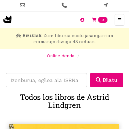
Skip
to
main
Items en t
0
content
Bizikrak.
Zure liburua modu jasangarrian
eramango dizugu 48 orduan.
Online denda
Bilatu
Todos los libros de Astrid
Lindgren