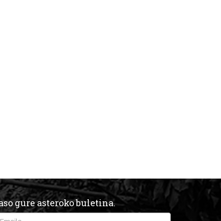
aso gure asteroko buletina.