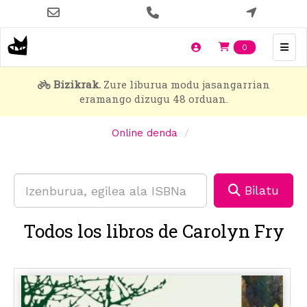
Skip
to
main
Items en t
0
content
Bizikrak.
Zure liburua modu jasangarrian
eramango dizugu 48 orduan.
Online denda
Bilatu
Todos los libros de Carolyn Fry