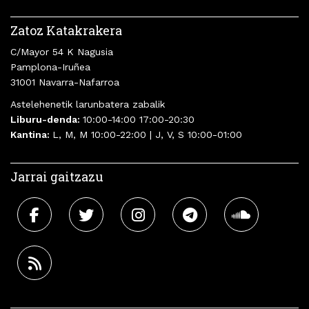
Zatoz Katakrakera
C/Mayor 54 K Nagusia
Pamplona-Iruñea
31001 Navarra-Nafarroa
Astelehenetik larunbatera zabalik
Liburu-denda:
10:00-14:00 17:00-20:30
Kantina:
L, M, M 10:00-22:00 | J, V, S 10:00-01:00
Jarrai gaitzazu