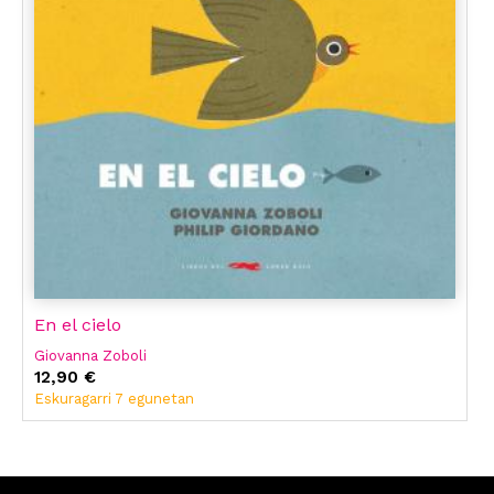
En el cielo
Giovanna Zoboli
12,90 €
Eskuragarri 7 egunetan