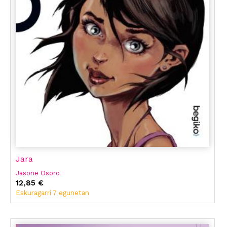
Jara
Jasone Osoro
12,85 €
Eskuragarri 7 egunetan