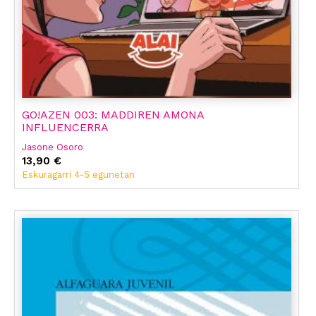
GO!AZEN 003: MADDIREN AMONA
INFLUENCERRA
Jasone Osoro
13,90 €
Eskuragarri 4-5 egunetan