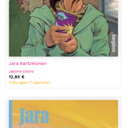
Jara Bartzelonan
Jasone Osoro
12,85 €
Eskuragarri 7 egunetan