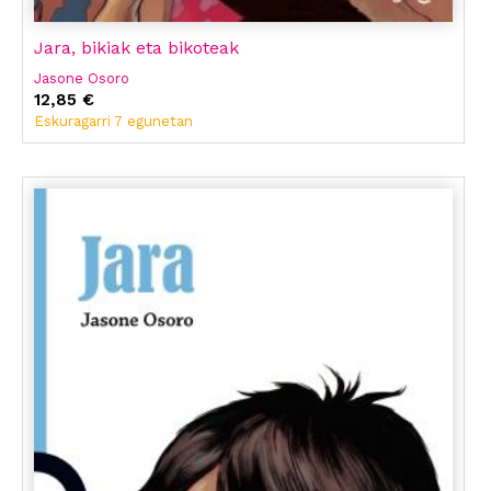
Jara, bikiak eta bikoteak
Jasone Osoro
12,85 €
Eskuragarri 7 egunetan