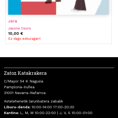
Jara
Jasone Osoro
10,00 €
Ez dago eskuragarri
Zatoz Katakrakera
C/Mayor 54 K Nagusia
Pamplona-Iruñea
31001 Navarra-Nafarroa
Astelehenetik larunbatera zabalik
Liburu-denda:
10:00-14:00 17:00-20:30
Kantina:
L, M, M 10:00-22:00 | J, V, S 10:00-01:00