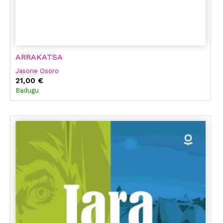
ARRAKATSA
Jasone Osoro
21,00 €
Badugu