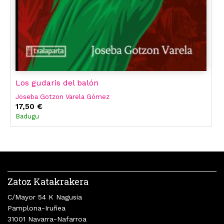
Los gudaris del balón
Joseba Gotzon Varela Gómez
17,50 €
Badugu
Zatoz Katakrakera
C/Mayor 54 K Nagusia
Pamplona-Iruñea
31001 Navarra-Nafarroa