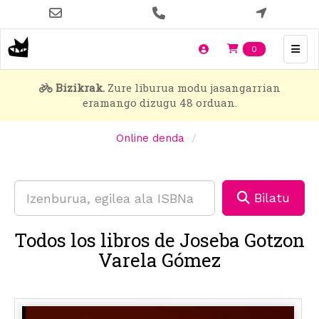
Skip
to
main
Items en t
0
content
Bizikrak.
Zure liburua modu jasangarrian
eramango dizugu 48 orduan.
Online denda
Bilatu
Todos los libros de Joseba Gotzon
Varela Gómez