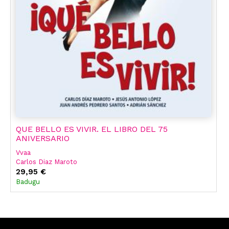
QUE BELLO ES VIVIR. EL LIBRO DEL 75
ANIVERSARIO
Vvaa
Carlos Diaz Maroto
Jesus Antonio Lopez
29,95 €
Juan Andrés Pedrero Sánchez
Badugu
Adrian Sanchez