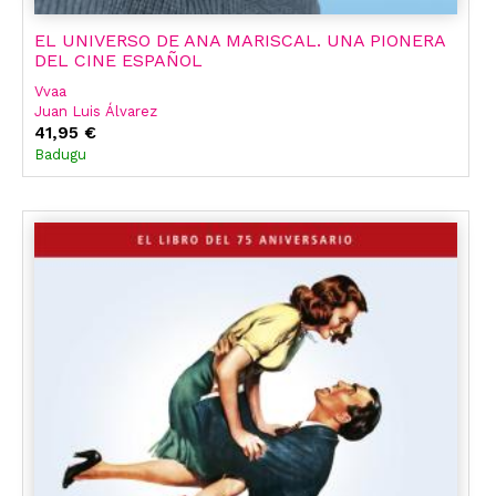
EL UNIVERSO DE ANA MARISCAL. UNA PIONERA
DEL CINE ESPAÑOL
Vvaa
Juan Luis Álvarez
Jaime Iglesias
41,95 €
Alejandro Melero Salvador
Badugu
Juan Andrés Pedrero Sánchez
Lucia Tello Diaz
Joaquín Vallet