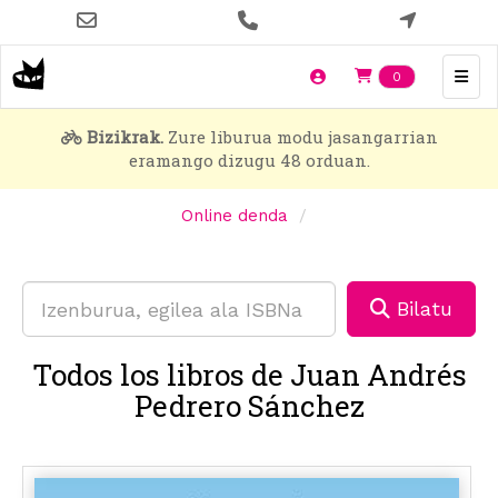
Skip
to
main
Items en t
0
content
Bizikrak.
Zure liburua modu jasangarrian
eramango dizugu 48 orduan.
Online denda
Bilatu
Todos los libros de Juan Andrés
Pedrero Sánchez