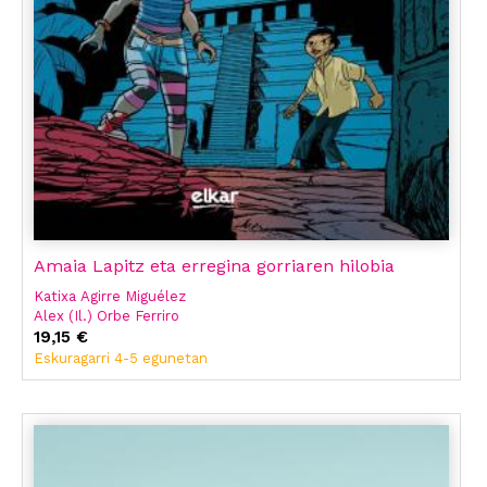
Amaia Lapitz eta erregina gorriaren hilobia
Katixa Agirre Miguélez
Alex (Il.) Orbe Ferriro
19,15 €
Eskuragarri 4-5 egunetan