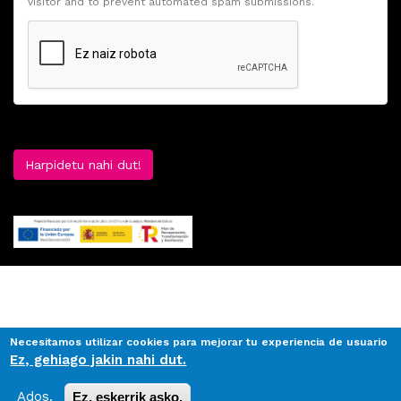
visitor and to prevent automated spam submissions.
Harpidetu nahi dut!
Necesitamos utilizar cookies para mejorar tu experiencia de usuario
Ez, gehiago jakin nahi dut.
Ados.
Ez, eskerrik asko.