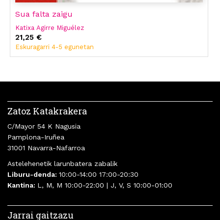
Sua falta zaigu
Katixa Agirre Miguélez
21,25 €
Eskuragarri 4-5 egunetan
Zatoz Katakrakera
C/Mayor 54 K Nagusia
Pamplona-Iruñea
31001 Navarra-Nafarroa
Astelehenetik larunbatera zabalik
Liburu-denda:
10:00-14:00 17:00-20:30
Kantina:
L, M, M 10:00-22:00 | J, V, S 10:00-01:00
Jarrai gaitzazu