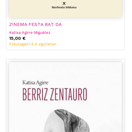
ZINEMA FESTA BAT DA
Katixa Agirre Miguélez
15,00 €
Eskuragarri 4-5 egunetan