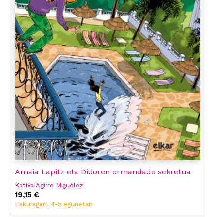
Amaia Lapitz eta Didoren ermandade sekretua
Katixa Agirre Miguélez
19,15 €
Eskuragarri 4-5 egunetan