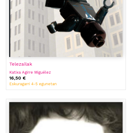
Telezailak
Katixa Agirre Miguélez
16,50 €
Eskuragarri 4-5 egunetan