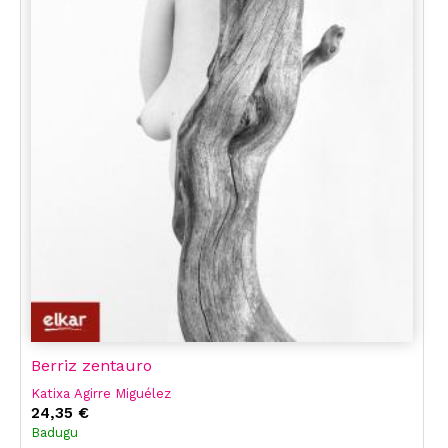
Berriz zentauro
Katixa Agirre Miguélez
24,35 €
Badugu