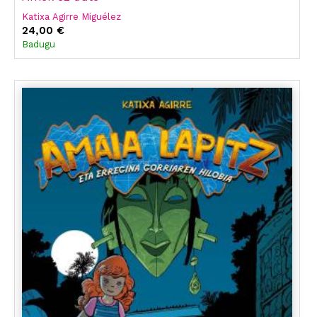
Katixa Agirre Miguélez
24,00 €
Badugu