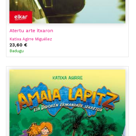
Atertu arte itxaron
Katixa Agirre Miguélez
23,60 €
Badugu