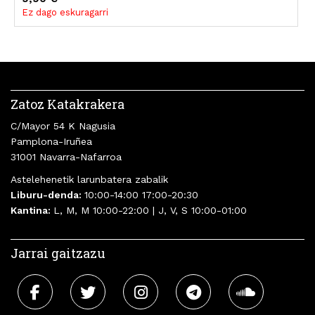
Javier Gallego
Ez dago eskuragarri
Lucía Lijtmaer
Anton Losada
Sáenz
Zatoz Katakrakera
C/Mayor 54 K Nagusia
Pamplona-Iruñea
31001 Navarra-Nafarroa
Astelehenetik larunbatera zabalik
Liburu-denda:
10:00-14:00 17:00-20:30
Kantina:
L, M, M 10:00-22:00 | J, V, S 10:00-01:00
Jarrai gaitzazu