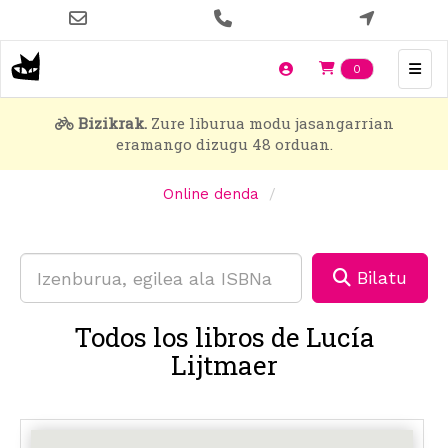
Skip
to
main
Items en t
0
content
Bizikrak.
Zure liburua modu jasangarrian
eramango dizugu 48 orduan.
Online denda
Bilatu
Todos los libros de Lucía
Lijtmaer