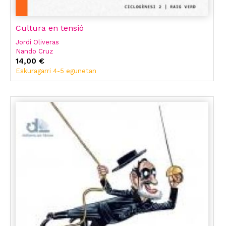
Cultura en tensió
Jordi Oliveras
Nando Cruz
Lucía Lijtmaer
14,00 €
César Rendueles
Eskuragarri 4-5 egunetan
Marina Garces
Ramon Faura
Joan Gual