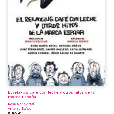
El relaxing café con leche y otros hitos de la
marca España
Rosa María Artal
Antonio Baños
June Fernández
9,90 €