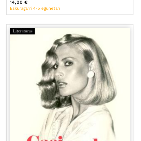
Lucía Lijtmaer
14,00 €
César Rendueles
Eskuragarri 4-5 egunetan
Marina Garces
Ramon Faura
Joan Gual