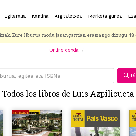
Egitaraua
Kantina
Argitaletxea
Ikerketa gunea
Eza
krak.
Zure liburua modu jasangarrian eramango dizugu 48 
Online denda
Bi
Todos los libros de Luis Azpilicueta