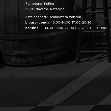
Pamplona-Iruñea
31001 Navarra-Nafarroa
Astelehenetik larunbatera zabalik
Liburu-denda:
10:00-14:00 17:00-20:30
Kantina:
L, M, M 10:00-22:00 | J, V, S 10:00-01:00