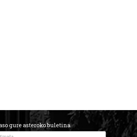
aso gure asteroko buletina.