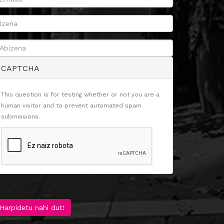
CAPTCHA
This question is for testing whether or not you are a
human visitor and to prevent automated spam
submissions.
Harpidetu nahi dut!