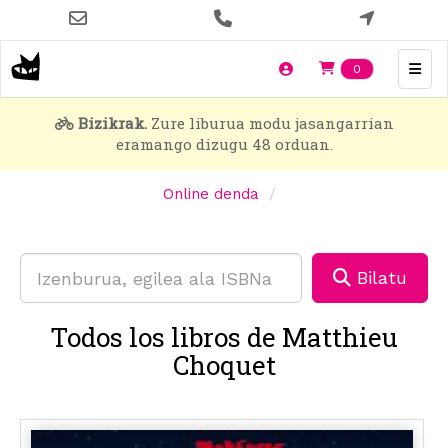
Skip
to
main
Items en t
0
content
Bizikrak.
Zure liburua modu jasangarrian
eramango dizugu 48 orduan.
Online denda
Bilatu
Todos los libros de Matthieu
Choquet