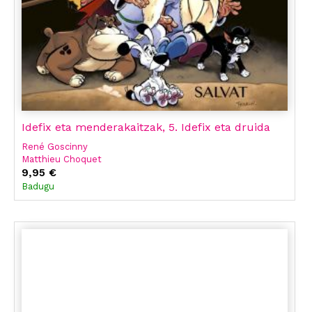
Idefix eta menderakaitzak, 5. Idefix eta druida
René Goscinny
Matthieu Choquet
9,95 €
Badugu