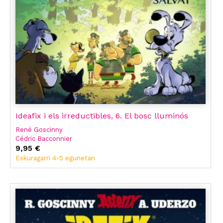
Ideafix i els irreductibles, 6. El bosc lluminós
René Goscinny
Cédric Bacconnier
Matthieu Choquet
9,95 €
Olivier Jean-Marie
Eskuragarri 4-5 egunetan