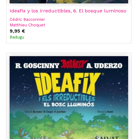
Ideafix y los irreductibles, 6. El bosque luminoso
Cédric Bacconnier
Matthieu Choquet
René Goscinny
9,95 €
Olivier Jean-Marie
Badugu