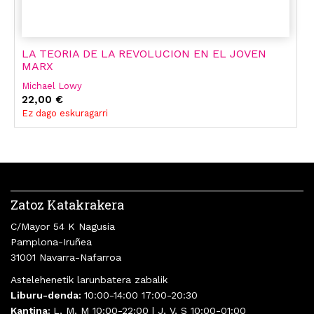
LA TEORIA DE LA REVOLUCION EN EL JOVEN
MARX
Michael Lowy
22,00 €
Ez dago eskuragarri
Zatoz Katakrakera
C/Mayor 54 K Nagusia
Pamplona-Iruñea
31001 Navarra-Nafarroa
Astelehenetik larunbatera zabalik
Liburu-denda:
10:00-14:00 17:00-20:30
Kantina:
L, M, M 10:00-22:00 | J, V, S 10:00-01:00