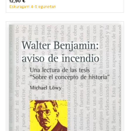
Michael Lowy
12,90 €
Eskuragarri 4-5 egunetan