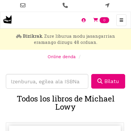
Skip
to
main
Items en t
0
content
Bizikrak.
Zure liburua modu jasangarrian
eramango dizugu 48 orduan.
Online denda
Bilatu
Todos los libros de Michael
Lowy