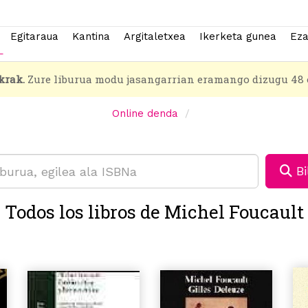
Egitaraua
Kantina
Argitaletxea
Ikerketa gunea
Eza
krak.
Zure liburua modu jasangarrian eramango dizugu 48 
Online denda
Bi
Todos los libros de Michel Foucault