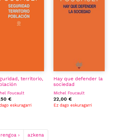
guridad, territorio,
Hay que defender la
blación
sociedad
hel Foucault
Michel Foucault
,50 €
22,00 €
dago eskuragarri
Ez dago eskuragarri
rrengoa ›
azkena