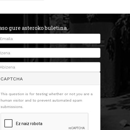
aso gure asteroko buletina.
CAPTCHA
This question is for testing whether or not you are a
human visitor and to prevent automated spam
submissions.