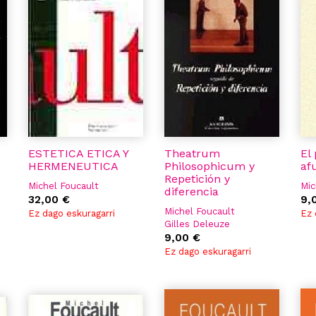
ESTETICA ETICA Y
Theatrum
El
HERMENEUTICA
Philosophicum y
af
Repetición y
Michel Foucault
Mic
diferencia
32,00 €
9,
Michel Foucault
Ez dago eskuragarri
Ez 
Gilles Deleuze
9,00 €
Ez dago eskuragarri