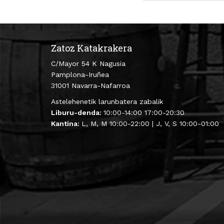
Zatoz Katakrakera
C/Mayor 54 K Nagusia
Pamplona-Iruñea
31001 Navarra-Nafarroa
Astelehenetik larunbatera zabalik
Liburu-denda:
10:00-14:00 17:00-20:30
Kantina:
L, M, M 10:00-22:00 | J, V, S 10:00-01:00