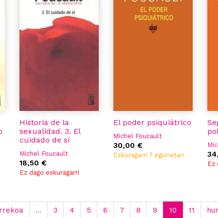
Historia de la
El poder psiquiátrico
Se
o
sexualidad. 3. El
po
Michel Foucault
cuidado de sí
30,00 €
Mic
Michel Foucault
34
Eskuragarri 7 egunetan
18,50 €
Ez 
Ez dago eskuragarri
urrekoa
…
3
4
5
6
7
8
9
10
11
hu