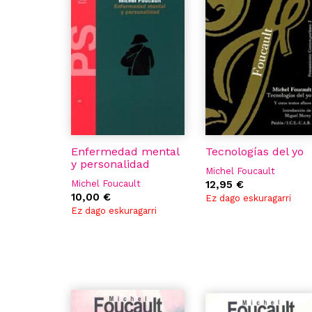
Enfermedad mental
Tecnologías del yo
y personalidad
Michel Foucault
Michel Foucault
12,95 €
10,00 €
Ez dago eskuragarri
Ez dago eskuragarri