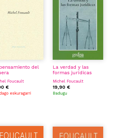
 pensamiento del
La verdad y las
uera
formas jurídicas
hel Foucault
Michel Foucault
00 €
19,90 €
dago eskuragarri
Badugu