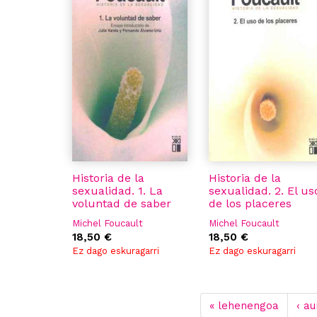
Historia de la
Historia de la
sexualidad. 1. La
sexualidad. 2. El us
voluntad de saber
de los placeres
Michel Foucault
Michel Foucault
18,50 €
18,50 €
Ez dago eskuragarri
Ez dago eskuragarri
« lehenengoa
‹ a