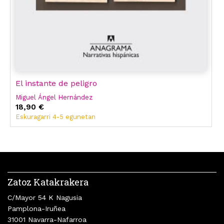
El instante de peligro
Miguel Ángel Hernández
18,90 €
Eskuragarri 4-5 egunetan
Zatoz Katakrakera
C/Mayor 54 K Nagusia
Pamplona-Iruñea
31001 Navarra-Nafarroa