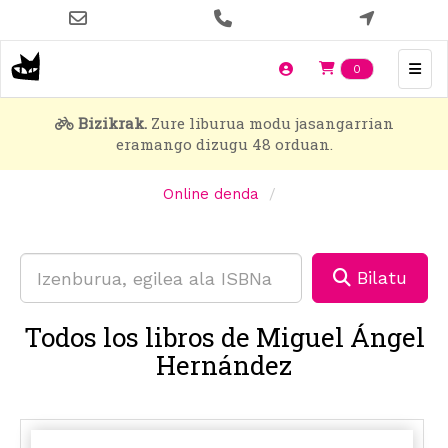
Skip
to
main
Items en t
0
content
Bizikrak.
Zure liburua modu jasangarrian
eramango dizugu 48 orduan.
Online denda
Bilatu
Todos los libros de Miguel Ángel
Hernández