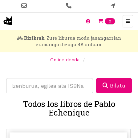
Skip
to
main
Items en t
0
content
Bizikrak.
Zure liburua modu jasangarrian
eramango dizugu 48 orduan.
Online denda
Bilatu
Todos los libros de Pablo
Echenique