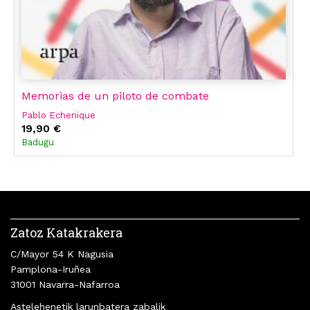
Memorias de un piloto de combate
Pablo Echenique
19,90 €
Badugu
Zatoz Katakrakera
C/Mayor 54 K Nagusia
Pamplona-Iruñea
31001 Navarra-Nafarroa
Astelehenetik larunbatera zabalik