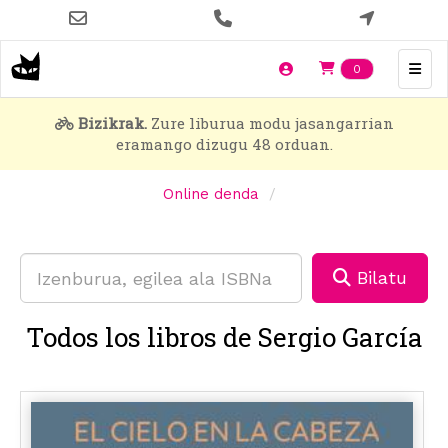
Skip
to
main
Items en t
0
content
Bizikrak.
Zure liburua modu jasangarrian
eramango dizugu 48 orduan.
Online denda
Bilatu
Todos los libros de Sergio García