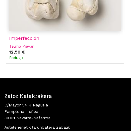
Imperfección
Telmo Pievani
12,50 €
Badugu
Zatoz Katakrakera
C/Mayor 54 K Nagusia
Pamplona-Iruñea
31001 Navarra-Nafarroa
Astelehenetik larunbatera zabalik