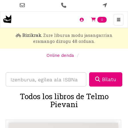
Skip
to
main
Items en t
0
content
Bizikrak.
Zure liburua modu jasangarrian
eramango dizugu 48 orduan.
Online denda
Bilatu
Todos los libros de Telmo
Pievani