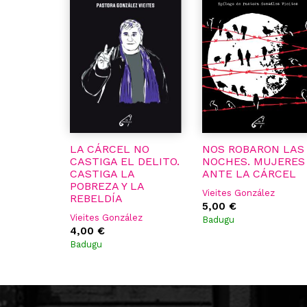
LA CÁRCEL NO
NOS ROBARON LAS
CASTIGA EL DELITO.
NOCHES. MUJERES
CASTIGA LA
ANTE LA CÁRCEL
POBREZA Y LA
Vieites González
REBELDÍA
5,00 €
Vieites González
Badugu
4,00 €
Badugu