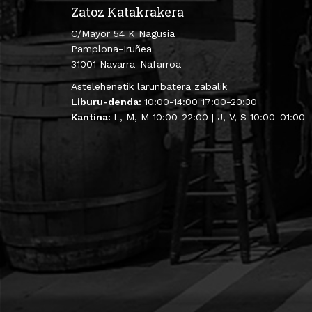
Zatoz Katakrakera
C/Mayor 54 K Nagusia
Pamplona-Iruñea
31001 Navarra-Nafarroa
Astelehenetik larunbatera zabalik
Liburu-denda:
10:00-14:00 17:00-20:30
Kantina:
L, M, M 10:00-22:00 | J, V, S 10:00-01:00