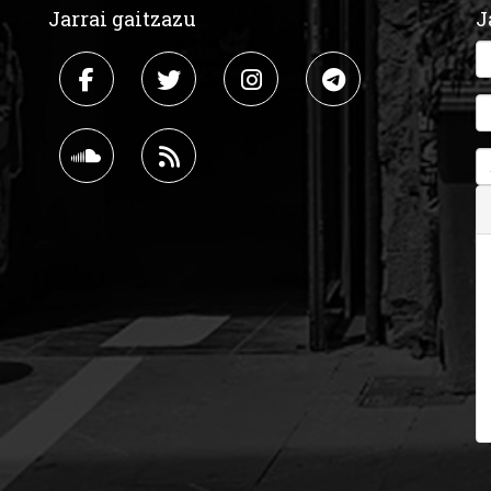
Jarrai gaitzazu
J