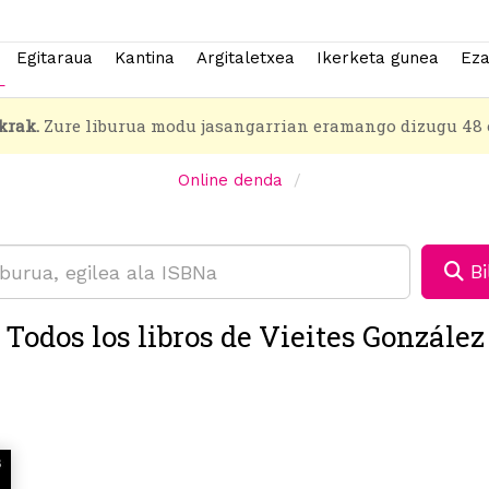
Egitaraua
Kantina
Argitaletxea
Ikerketa gunea
Eza
krak.
Zure liburua modu jasangarrian eramango dizugu 48 
Online denda
Bi
Todos los libros de Vieites González