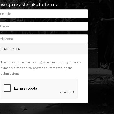
aso gure asteroko buletina.
CAPTCHA
This question is for testing whether or not you are a
human visitor and to prevent automated spam
submissions.