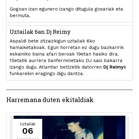
Gogoan izan egunero izango ditugula gosariak eta
bermuta.
Uztailak 6an Dj Reimy
Aspaldi bete zitzaizkigun uztailak 6ko
hamaiketakoak. Egun horretan ez dugu bazkaririk
eskainiko baina afari beroak 19etan hasiko dira.
15etatik aurrera Sanferminetako DJ saio bakarra
izango dugu. Atlantiar beltzetik datorren
Dj Reimy
k
funkarekin eragingo digu dantza.
Harremana duten ekitaldiak
Uztailak
06