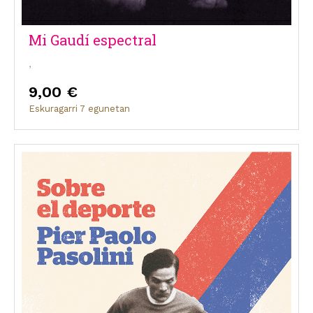
Mi Gaudí espectral
,
9,00 €
Eskuragarri 7 egunetan