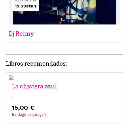
Astelehena
15:00etan
Dj Reimy
Libros recomendados:
La chistera azul
,
15,00 €
Ez dago eskuragarri