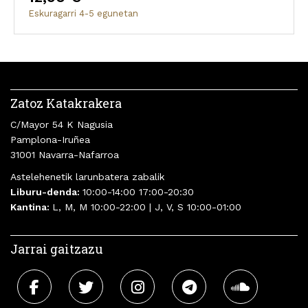
Eskuragarri 4-5 egunetan
Zatoz Katakrakera
C/Mayor 54 K Nagusia
Pamplona-Iruñea
31001 Navarra-Nafarroa
Astelehenetik larunbatera zabalik
Liburu-denda:
10:00-14:00 17:00-20:30
Kantina:
L, M, M 10:00-22:00 | J, V, S 10:00-01:00
Jarrai gaitzazu