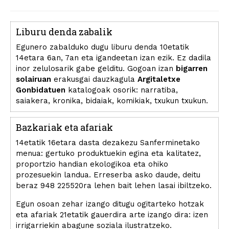
Liburu denda zabalik
Egunero zabalduko dugu liburu denda 10etatik
14etara 6an, 7an eta igandeetan izan ezik. Ez dadila
inor zelulosarik gabe gelditu. Gogoan izan
bigarren
solairuan
erakusgai dauzkagula
Argitaletxe
Gonbidatuen
katalogoak osorik: narratiba,
saiakera, kronika, bidaiak, komikiak, txukun txukun.
Bazkariak eta afariak
14etatik 16etara dasta dezakezu Sanferminetako
menua: gertuko produktuekin egina eta kalitatez,
proportzio handian ekologikoa eta ohiko
prozesuekin landua. Erreserba asko daude, deitu
beraz 948 225520ra lehen bait lehen lasai ibiltzeko.
Egun osoan zehar izango ditugu ogitarteko hotzak
eta afariak 21etatik gauerdira arte izango dira: izen
irrigarriekin abagune soziala ilustratzeko.