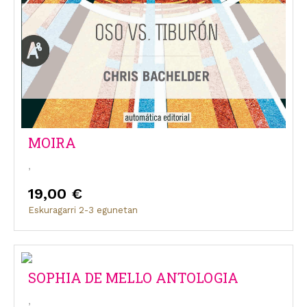
MOIRA
,
19,00 €
Eskuragarri 2-3 egunetan
SOPHIA DE MELLO ANTOLOGIA
,