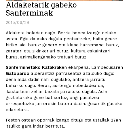
Aldaketarik gabeko
Sanferminak
2015/06/29
Aldaketa boladan dago. Berria hobea izango delako
ustea. Egia da asko dugula pentsatzeke, baita geure
hiriko jaiei buruz: genero eta klase harremanei buruz,
zaratari eta zikinkeriari buruz, kultura eskaintzari
buruz, animalienganako tratuari buruz.
Sanferminetako Katakrak
en ekarpena, Lampedusaren
Gatopardo
alderantziz pafraseatuz azalduko dugu:
dena alda dadin nahi dugulako, antzera jarraitu
beharko dugu. Beraz, aurtengo nobedadea da,
ikasturtean zehar bezala jarraituko dugula. Adin
guztietarako gune bat sortuz, ongi pasatzea
errespetuzko jarrerekin batera dadin: gosaritik gaueko
edarietara.
Festen ostean oporrak izango ditugu eta uztailak 27an
itzuliko gara indar berrituta.