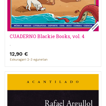
CUADERNO Blackie Books, vol. 4
,
12,90 €
Eskuragarri 2-3 egunetan