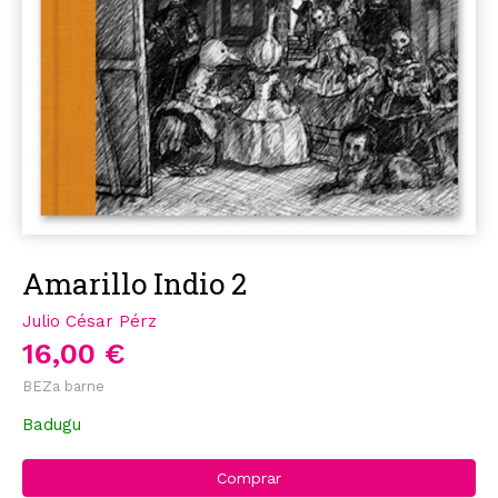
Amarillo Indio 2
Julio César Pérz
16,00 €
BEZa barne
Badugu
Comprar