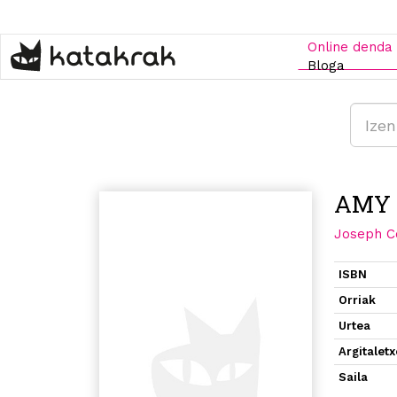
Skip
to
main
Online denda
content
Bloga
AMY 
Joseph C
ISBN
Orriak
Urtea
Argitalet
Saila