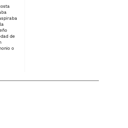
costa
jaba
aspiraba
la
ueño
redad de
n
monio o