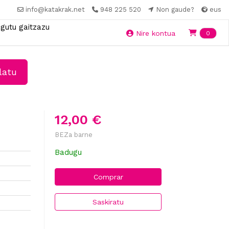
info@katakrak.net
948 225 520
Non gaude?
eus
gutu gaitzazu
Ite
Nire kontua
0
latu
12,00 €
BEZa barne
Badugu
Comprar
Saskiratu