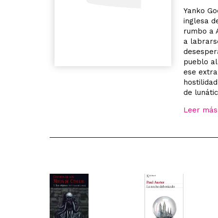
Yanko Goo
inglesa d
rumbo a A
a labrars
desespera
pueblo al
ese extra
hostilida
de lunáti
Leer más