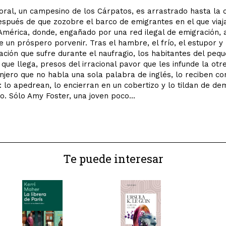
ral, un campesino de los Cárpatos, es arrastrado hasta la 
espués de que zozobre el barco de emigrantes en el que via
mérica, donde, engañado por una red ilegal de emigración, 
e un próspero porvenir. Tras el hambre, el frío, el estupor y 
ción que sufre durante el naufragio, los habitantes del peq
 que llega, presos del irracional pavor que les infunde la ot
njero que no habla una sola palabra de inglés, lo reciben co
d: lo apedrean, lo encierran en un cobertizo y lo tildan de de
co. Sólo Amy Foster, una joven poco...
Te puede interesar