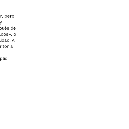
r, pero
y
spués de
ados–, o
idad. A
ritor a
plio