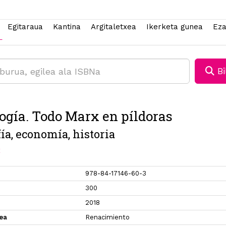
Egitaraua
Kantina
Argitaletxea
Ikerketa gunea
Eza
Bi
ogía. Todo Marx en píldoras
fía, economía, historia
x
978-84-17146-60-3
300
2018
xea
Renacimiento