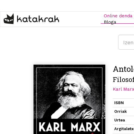
Skip
to
main
Online denda
content
Bloga
Antol
Filoso
Karl Mar
ISBN
Orriak
Urtea
Argitalet