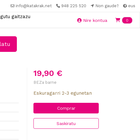
info@katakrak.net
948 225 520
Non gaude?
eus
gutu gaitzazu
Ite
Nire kontua
0
latu
19,90 €
BEZa barne
Eskuragarri 2-3 egunetan
Comprar
Saskiratu