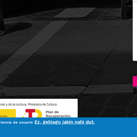
Ez, gehiago jakin nahi dut.
riencia de usuario