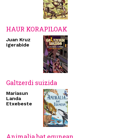
HAUR KORAPILOAK
Juan Kruz
Igerabide
Galtzerdi suizida
Mariasun
Landa
Etxebeste
Animalia bat egunean