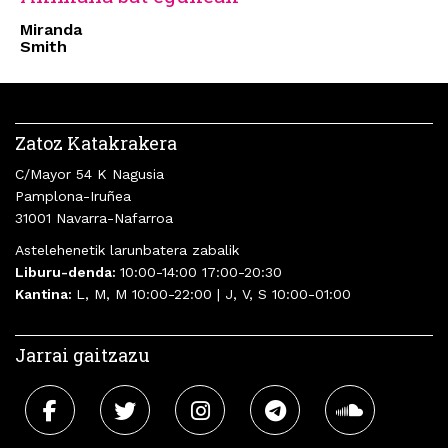
Miranda
Smith
Zatoz Katakrakera
C/Mayor 54 K Nagusia
Pamplona-Iruñea
31001 Navarra-Nafarroa
Astelehenetik larunbatera zabalik
Liburu-denda:
10:00-14:00 17:00-20:30
Kantina:
L, M, M 10:00-22:00 | J, V, S 10:00-01:00
Jarrai gaitzazu