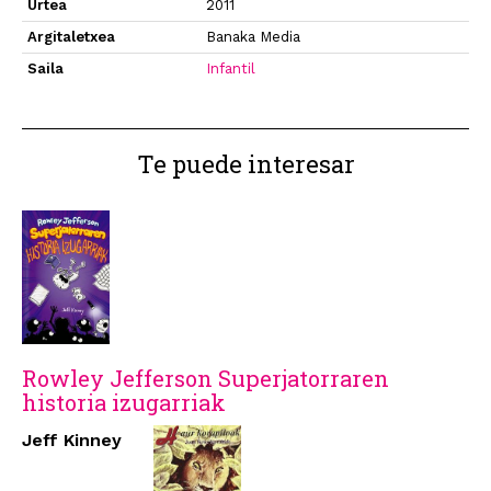
Urtea
2011
Argitaletxea
Banaka Media
Saila
Infantil
Te puede interesar
Rowley Jefferson Superjatorraren
historia izugarriak
Jeff Kinney