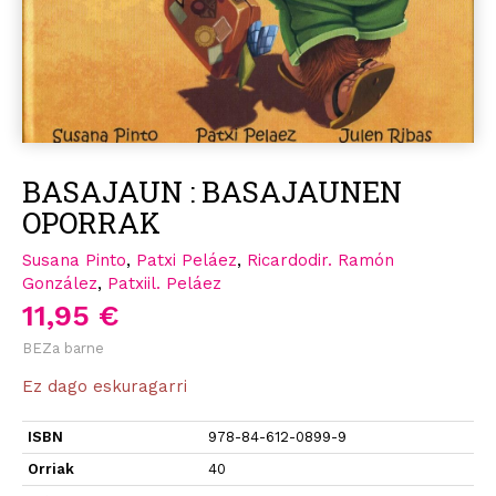
BASAJAUN : BASAJAUNEN
OPORRAK
Susana Pinto
,
Patxi Peláez
,
Ricardodir. Ramón
González
,
Patxiil. Peláez
11,95 €
BEZa barne
Ez dago eskuragarri
ISBN
978-84-612-0899-9
Orriak
40