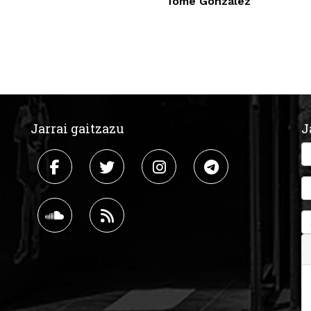
Tomé González
Jarrai gaitzazu
J