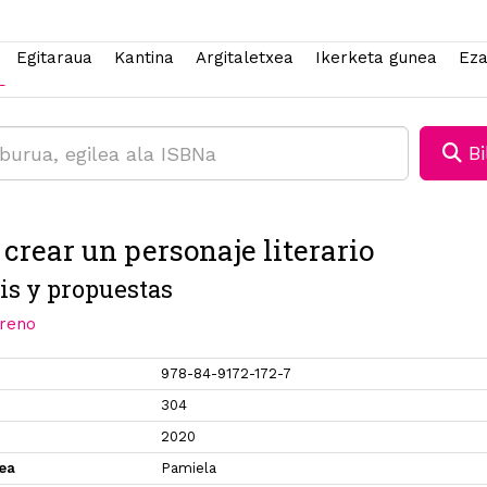
Egitaraua
Kantina
Argitaletxea
Ikerketa gunea
Eza
Bi
crear un personaje literario
is y propuestas
oreno
978-84-9172-172-7
304
2020
xea
Pamiela