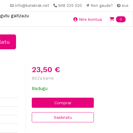
info@katakrak.net
948 225 520
Non gaude?
eus
gutu gaitzazu
Ite
Nire kontua
0
latu
23,50 €
BEZa barne
Badugu
Comprar
Saskiratu