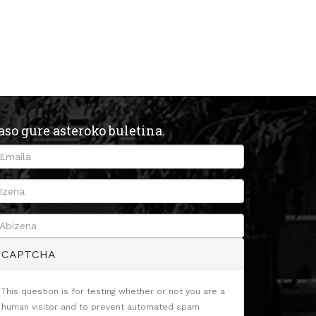
aso gure asteroko buletina.
CAPTCHA
This question is for testing whether or not you are a
human visitor and to prevent automated spam