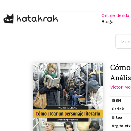
Skip
to
main
Online denda
content
Bloga
Cómo 
Anális
Victor M
ISBN
Orriak
Urtea
Argitalet