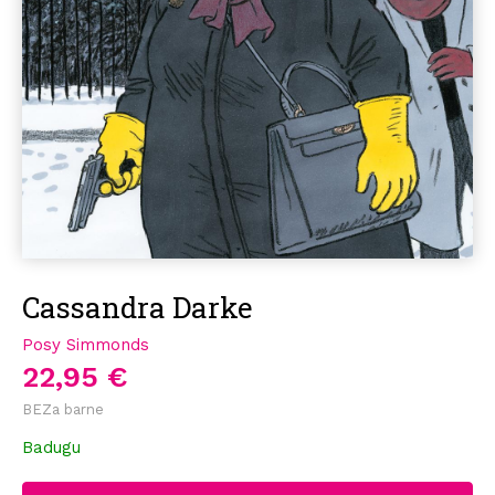
Cassandra Darke
Posy Simmonds
22,95 €
BEZa barne
Badugu