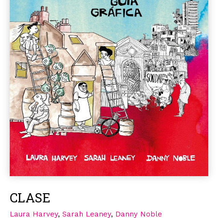
CLASE
Laura Harvey
,
Sarah Leaney
,
Danny Noble