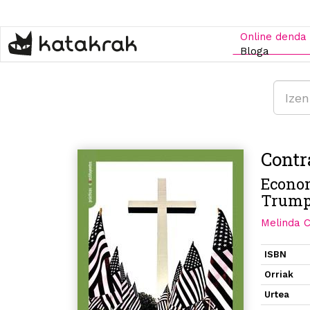
Skip
to
main
Online denda
content
Bloga
Contr
Econom
Trum
Melinda 
ISBN
Orriak
Urtea