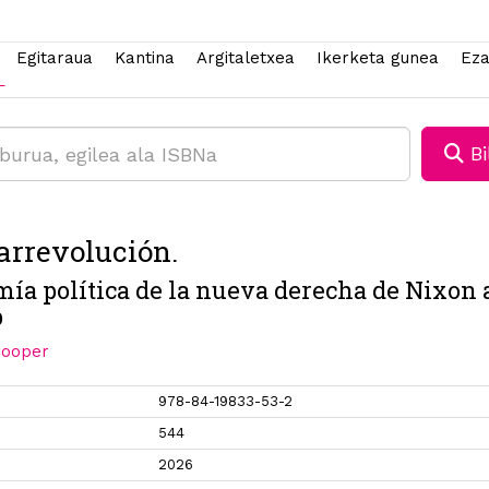
Egitaraua
Kantina
Argitaletxea
Ikerketa gunea
Eza
Bi
arrevolución.
ía política de la nueva derecha de Nixon 
p
Cooper
978-84-19833-53-2
544
2026