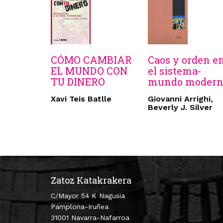
CÓMO CAMBIAR
Caos y orden e
EL MUNDO CON
el sistema-
TU DINERO
mundo modern
Xavi Teis Batlle
Giovanni Arrighi,
Beverly J. Silver
Zatoz Katakrakera
C/Mayor 54 K Nagusia
Pamplona-Iruñea
31001 Navarra-Nafarroa