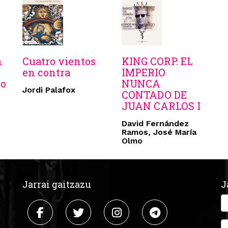
n
Cuatro vientos
KING CORP. EL
en contra
IMPERIO
o
NUNCA
Jordi Palafox
CONTADO DE
JUAN CARLOS I
David Fernández
Ramos, José María
Olmo
Jarrai gaitzazu
J