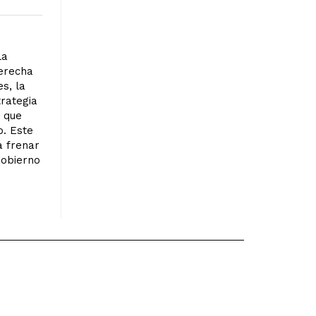
la
derecha
s, la
rategia
o que
o. Este
 a frenar
gobierno