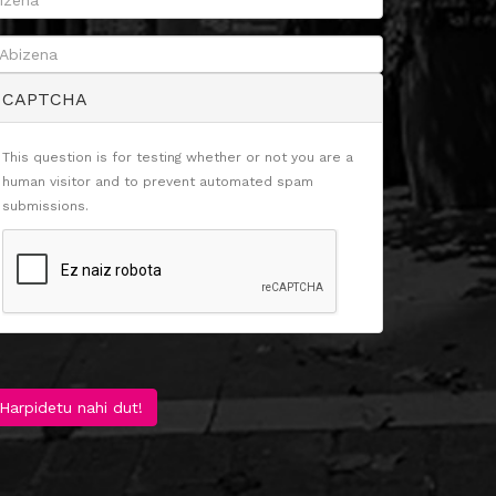
CAPTCHA
This question is for testing whether or not you are a
human visitor and to prevent automated spam
submissions.
Harpidetu nahi dut!