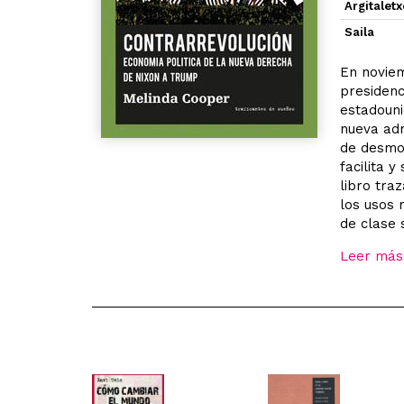
Argitalet
Saila
En noviem
presidenc
estadouni
nueva adm
de desmon
facilita 
libro traz
los usos 
de clase 
Leer más