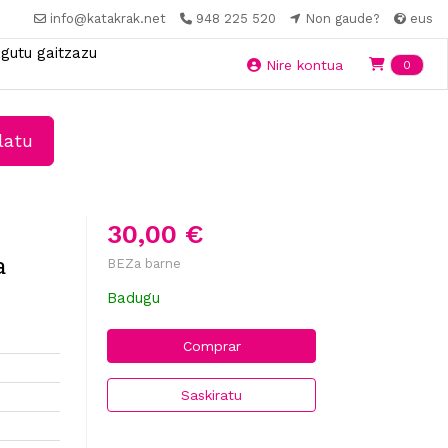
info@katakrak.net
948 225 520
Non gaude?
eus
gutu gaitzazu
Ite
Nire kontua
0
latu
30,00 €
a
BEZa barne
Badugu
Comprar
Saskiratu