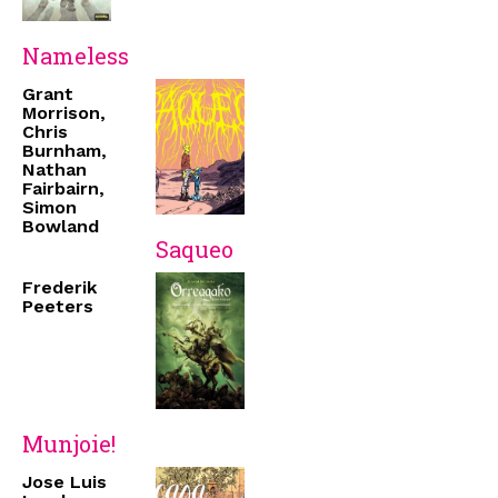
Nameless
Grant
Morrison,
Chris
Burnham,
Nathan
Fairbairn,
Simon
Bowland
Saqueo
Frederik
Peeters
Munjoie!
Jose Luis